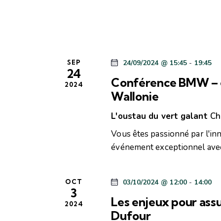
t
r
g
e
É
a
.
v
è
t
n
SEP
24/09/2024 @ 15:45
-
19:45
e
i
24
m
Conférence BMW – é
2024
o
e
Wallonie
n
n
t
L'oustau du vert galant
Ch
d
s
Vous êtes passionné par l'i
p
e
événement exceptionnel ave
a
r
v
m
OCT
03/10/2024 @ 12:00
-
14:00
u
o
3
Les enjeux pour ass
t
e
2024
-
Dufour