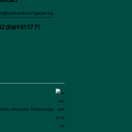
ontact
nfo@oustauduvertgalant.be
32 (0)69 81 57 71
roits réservés.
Réalisé par