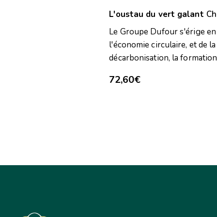
s
c
L'oustau du vert galant
Ch
l
É
é
Le Groupe Dufour s'érige en 
.
v
l'économie circulaire, et de l
décarbonisation, la formation
è
72,60€
n
e
m
e
n
t
s