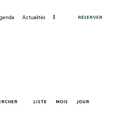
genda
Actualités
RÉSERVER
N
ERCHER
LISTE
MOIS
JOUR
a
v
i