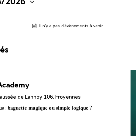
8/2026
Il n’y a pas d’évènements à venir.
és
 Academy
aussée de Lannoy 106, Froyennes
𝐮𝐬 : 𝐛𝐚𝐠𝐮𝐞𝐭𝐭𝐞 𝐦𝐚𝐠𝐢𝐪𝐮𝐞 𝐨𝐮 𝐬𝐢𝐦𝐩𝐥𝐞 𝐥𝐨𝐠𝐢𝐪𝐮𝐞 ?