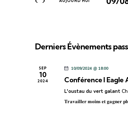
09/0
AUJOURD’HUI
r
e
S
m
é
o
r
l
t
c
e
-
c
c
h
t
l
Derniers Évènements pass
i
é
e
o
.
e
n
R
SEP
10/09/2024 @ 18:00
n
e
10
t
Conférence I Eagle
e
c
2024
n
z
h
L'oustau du vert galant
Ch
u
e
a
𝐓𝐫𝐚𝐯𝐚𝐢𝐥𝐥𝐞𝐫 𝐦𝐨𝐢𝐧𝐬 𝐞𝐭 𝐠𝐚𝐠𝐧𝐞𝐫 𝐩
n
r
e
c
v
d
h
i
a
e