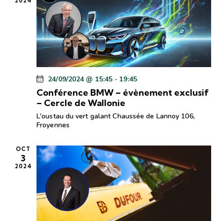
2024
e
s
É
v
è
n
24/09/2024 @ 15:45
-
19:45
e
Conférence BMW – évènement exclusif
m
– Cercle de Wallonie
e
L'oustau du vert galant
Chaussée de Lannoy 106,
n
Froyennes
t
s
OCT
3
2024