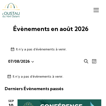
Évènements en août 2026
Il n’y a pas d’évènements à venir.
R
N
07/08/2026
R
M
S
a
e
e
o
é
v
c
c
i
Il n’y a pas d’évènements à venir.
h
l
i
h
s
e
e
g
e
r
Derniers Évènements passés
c
a
r
c
t
t
c
h
i
i
SEP
e
h
10
o