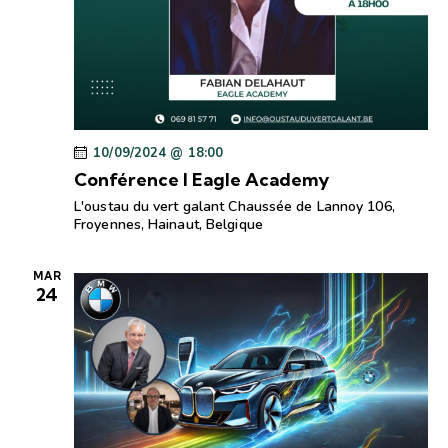
t
e
e
n
z
v
u
a
u
n
e
v
e
s
i
d
É
g
a
v
a
10/09/2024 @ 18:00
t
è
Conférence I Eagle Academy
t
e
n
i
L'oustau du vert galant
Chaussée de Lannoy 106,
.
e
Froyennes, Hainaut, Belgique
o
m
n
e
MAR
d
n
24
e
t
v
u
e
s
É