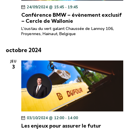
v
24/09/2024 @ 15:45
-
19:45
è
Conférence BMW – évènement exclusif
n
– Cercle de Wallonie
e
L'oustau du vert galant
Chaussée de Lannoy 106,
Froyennes, Hainaut, Belgique
m
e
octobre 2024
n
t
JEU
s
3
03/10/2024 @ 12:00
-
14:00
Les enjeux pour assurer le futur